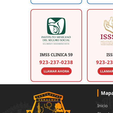
IMSS CLINICA 59
ISS
923-237-0238
923-23
LLAMAR AHORA
LLAMAR
Mapa 
Inicio