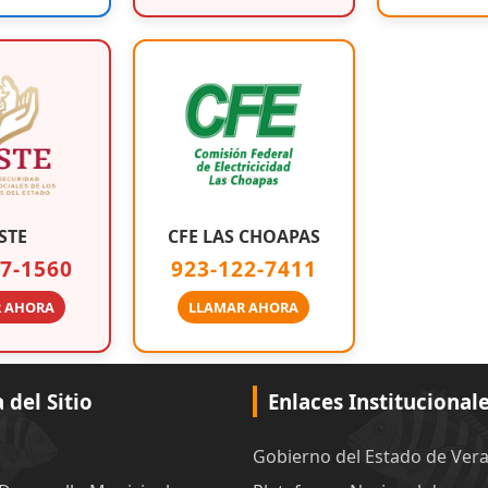
STE
CFE LAS CHOAPAS
7-1560
923-122-7411
 AHORA
LLAMAR AHORA
del Sitio
Enlaces Institucional
Gobierno del Estado de Ver