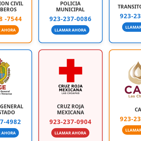
ON CIVIL
POLICIA
TRANSIT
BEROS
MUNICIPAL
923-2
8 -7544
923-237-0086
LLAMA
 AHORA
LLAMAR AHORA
 GENERAL
CRUZ ROJA
C
STADO
MEXICANA
923-2
7-4982
923-237-0904
LLAMA
 AHORA
LLAMAR AHORA