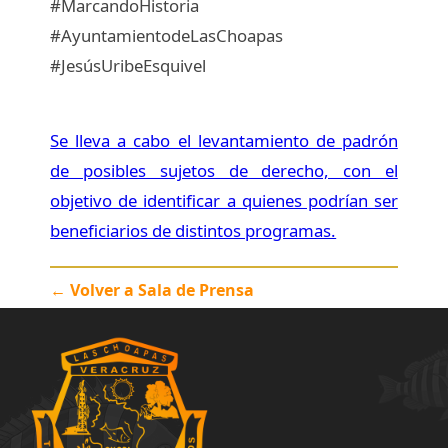
#MarcandoHistoria
#AyuntamientodeLasChoapas
#JesúsUribeEsquivel
Se lleva a cabo el levantamiento de padrón
de posibles sujetos de derecho, con el
objetivo de identificar a quienes podrían ser
beneficiarios de distintos programas.
← Volver a Sala de Prensa